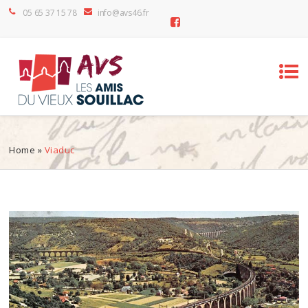
05 65 37 15 78
info@avs46.fr
Home
»
Viaduc